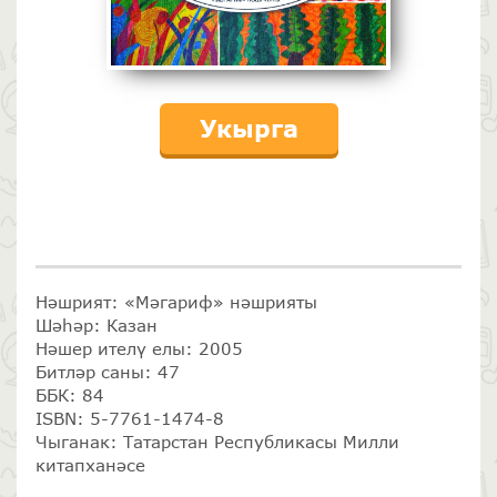
Укырга
Нәшрият: «Мәгариф» нәшрияты
Шәһәр: Казан
Нәшер ителү елы: 2005
Битләр саны: 47
ББК: 84
ISBN: 5-7761-1474-8
Чыганак: Татарстан Республикасы Милли
китапханәсе