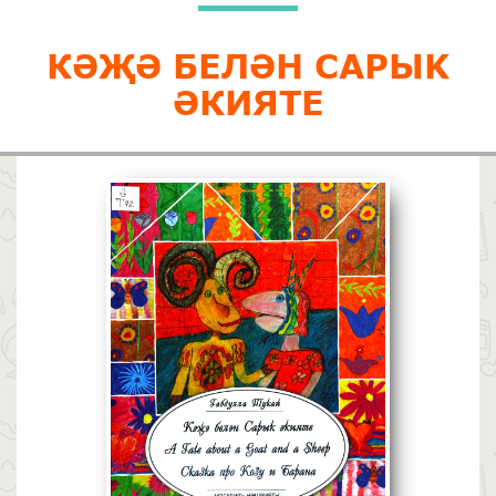
КӘҖӘ БЕЛӘН CAРЫK
ӘКИЯТЕ