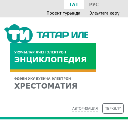
ТАТ
РУС
Проект турында
Элемтәгә керү
УКУЧЫЛАР ӨЧЕН ЭЛЕКТРОН
ЭНЦИКЛОПЕДИЯ
ӘДӘБИ УКУ БУЕНЧА ЭЛЕКТРОН
ХРЕСТОМАТИЯ
АВТОРИЗАЦИЯ
ТЕРКӘЛҮ