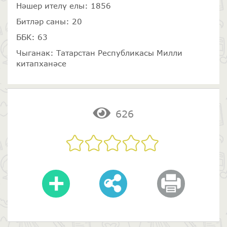
Нәшер ителү елы: 1856
Битләр саны: 20
ББК: 63
Чыганак: Татарстан Республикасы Милли
китапханәсе
626