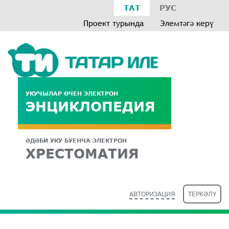
ТАТ
РУС
Проект турында
Элемтәгә керү
УКУЧЫЛАР ӨЧЕН ЭЛЕКТРОН
ЭНЦИКЛОПЕДИЯ
ӘДӘБИ УКУ БУЕНЧА ЭЛЕКТРОН
ХРЕСТОМАТИЯ
АВТОРИЗАЦИЯ
ТЕРКӘЛҮ