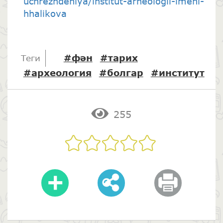
uchrezhdeniya/institut-arheologii-imeni-
hhalikova
#фән
#тарих
Теги
#археология
#болгар
#институт
255