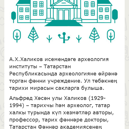
А.Х.Халиков исемендәге археология
институты – Татарстан
Республикасында археологияне өйрәнә
торган фәнни учреждение. Ул төбәкнең
тарихи мирасын сакларга булыша.
Альфред Хәсән улы Халиков (1929-
1994) – тарихчы һәм археолог, татар
халкы турында күп хезмәтләр авторы,
профессор, тарих фәннәре докторы,
Татарстан Фәннәр академиясенең