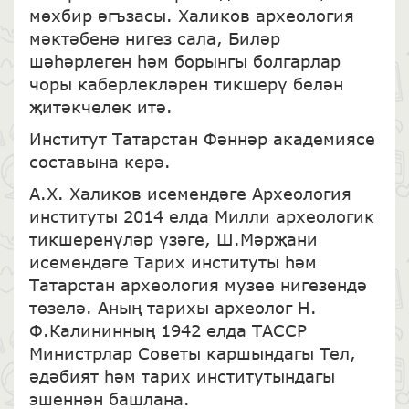
мөхбир әгъзасы. Халиков археология
мәктәбенә нигез сала, Биләр
шәһәрлеген һәм борынгы болгарлар
чоры каберлекләрен тикшерү белән
җитәкчелек итә.
Институт Татарстан Фәннәр академиясе
составына керә.
А.Х. Халиков исемендәге Археология
институты 2014 елда Милли археологик
тикшеренүләр үзәге, Ш.Мәрҗани
исемендәге Тарих институты һәм
Татарстан археология музее нигезендә
төзелә. Аның тарихы археолог Н.
Ф.Калининның 1942 елда ТАССР
Министрлар Советы каршындагы Тел,
әдәбият һәм тарих институтындагы
эшеннән башлана.