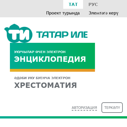
ТАТ
РУС
Проект турында
Элемтәгә керү
УКУЧЫЛАР ӨЧЕН ЭЛЕКТРОН
ЭНЦИКЛОПЕДИЯ
ӘДӘБИ УКУ БУЕНЧА ЭЛЕКТРОН
ХРЕСТОМАТИЯ
АВТОРИЗАЦИЯ
ТЕРКӘЛҮ