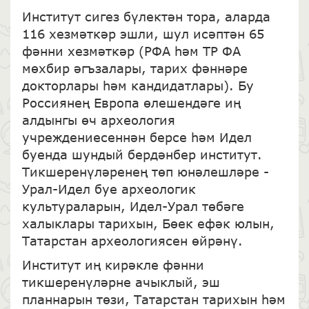
Институт сигез бүлектән тора, аларда
116 хезмәткәр эшли, шул исәптән 65
фәнни хезмәткәр (РФА һәм ТР ФА
мөхбир әгъзалары, тарих фәннәре
докторлары һәм кандидатлары). Бу
Россиянең Европа өлешендәге иң
алдынгы өч археология
учреждениесеннән берсе һәм Идел
буенда шундый бердәнбер институт.
Тикшеренүләренең төп юнәлешләре -
Урал-Идел буе археологик
культураларын, Идел-Урал төбәге
халыклары тарихын, Бөек ефәк юлын,
Татарстан археологиясен өйрәнү.
Институт иң кирәкле фәнни
тикшеренүләрне ачыклый, эш
планнарын төзи, Татарстан тарихын һәм