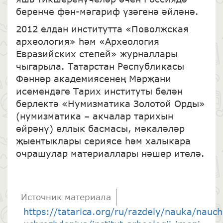
беренче фән-мәгариф үзәгенә әйләнә.
2012 елдан институтта «Поволжская
археология» һәм «Археология
Евразийских степей» журналлары
чыгарыла. Татарстан Республикасы
Фәннәр академиясенең Мәрҗани
исемендәге Тарих институты белән
берлектә «Нумизматика Золотой Орды»
(нумизматика – акчалар тарихын
өйрәнү) еллык басмасы, мәкаләләр
җыентыклары сериясе һәм халыкара
очрашулар материаллары нәшер ителә.
Источник материала
https://tatarica.org/ru/razdely/nauka/nauc