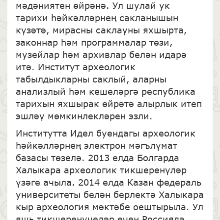
мәдәниятен өйрәнә. Ул шулай ук
тарихи һәйкәлләрнең сакланышын
күзәтә, мирасны саклауны яхшырта,
законнар һәм программалар төзи,
музейлар һәм архивлар белән идарә
итә. Институт археологик
табылдыкларны саклый, аларны
анализлый һәм кешеләргә республика
тарихын яхшырак өйрәтә алырлык итеп
эшләү мөмкинлекләрен эзли.
Институтта Идел буендагы археологик
һәйкәлләрнең электрон мәгълүмат
базасы төзелә. 2013 елда Болгарда
Халыкара археологик тикшеренүләр
үзәге ачыла. 2014 елда Казан федераль
университеты белән берлектә Халыкара
кыр археология мәктәбе оештырыла. Ул
яшь тикшеренүчеләр өчен Россиядә