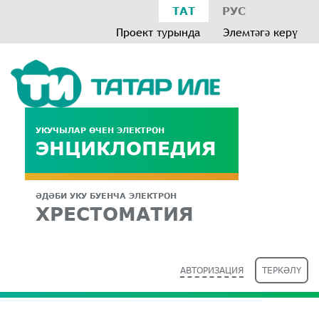
ТАТ
РУС
Проект турында
Элемтәгә керү
УКУЧЫЛАР ӨЧЕН ЭЛЕКТРОН
ЭНЦИКЛОПЕДИЯ
ӘДӘБИ УКУ БУЕНЧА ЭЛЕКТРОН
ХРЕСТОМАТИЯ
АВТОРИЗАЦИЯ
ТЕРКӘЛҮ