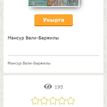
Укырга
Мансур Вали-Баржилы
Мансур Вали-Баржилы
195