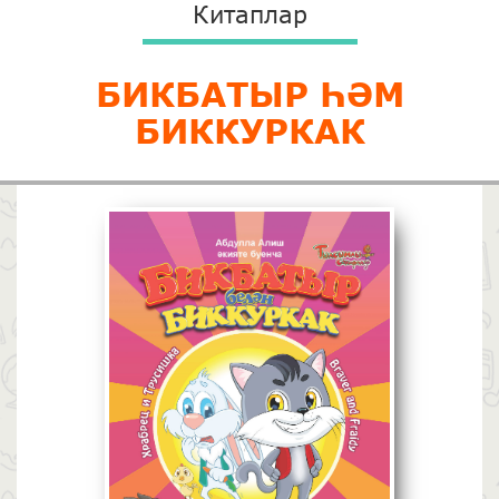
Китаплар
БИКБАТЫР ҺӘМ
БИККУРКАК