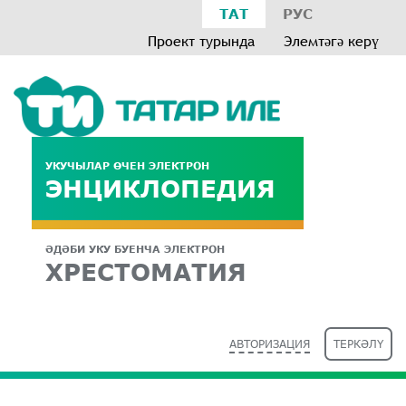
ТАТ
РУС
Проект турында
Элемтәгә керү
УКУЧЫЛАР ӨЧЕН ЭЛЕКТРОН
ЭНЦИКЛОПЕДИЯ
ӘДӘБИ УКУ БУЕНЧА ЭЛЕКТРОН
ХРЕСТОМАТИЯ
АВТОРИЗАЦИЯ
ТЕРКӘЛҮ