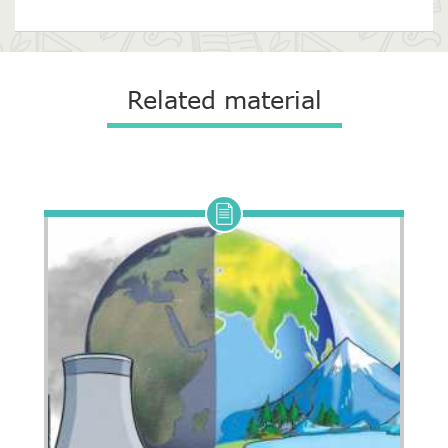
Related material