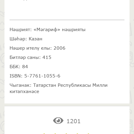
Нәшрият: «Мәгариф» нәшрияты
Шәһәр: Казан
Нәшер ителү елы: 2006
Битләр саны: 415
ББК: 84
ISBN: 5-7761-1055-6
Чыганак: Татарстан Республикасы Милли
китапханәсе
1201