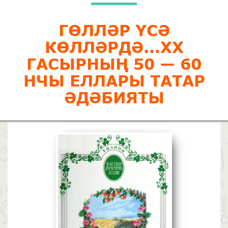
ГӨЛЛӘР ҮСӘ
КӨЛЛӘРДӘ...XX
ГАСЫРНЫҢ 50 — 60
НЧЫ ЕЛЛАРЫ ТАТАР
ӘДӘБИЯТЫ