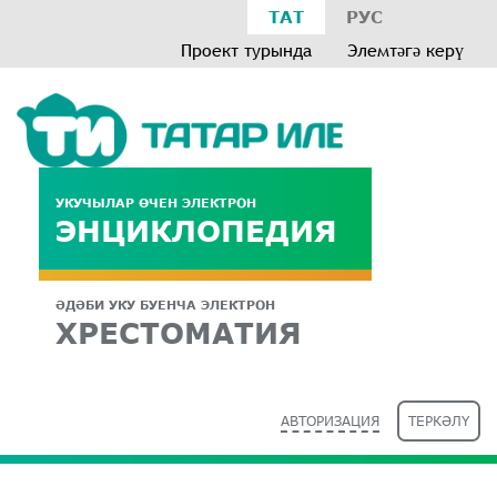
ТАТ
РУС
Проект турында
Элемтәгә керү
УКУЧЫЛАР ӨЧЕН ЭЛЕКТРОН
ЭНЦИКЛОПЕДИЯ
ӘДӘБИ УКУ БУЕНЧА ЭЛЕКТРОН
ХРЕСТОМАТИЯ
АВТОРИЗАЦИЯ
ТЕРКӘЛҮ