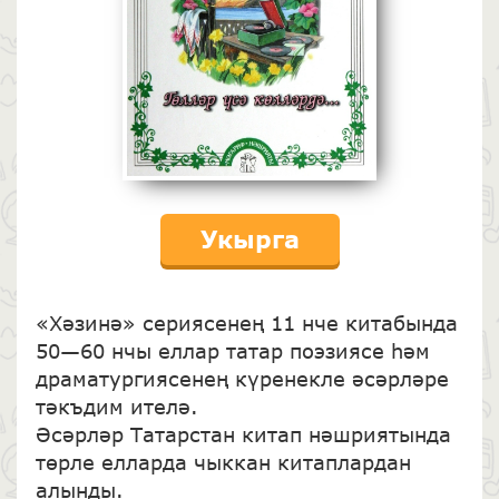
Укырга
«Хәзинә» сериясенең 11 нче китабында
50—60 нчы еллар татар поэзиясе һәм
драматургиясенең күренекле әсәрләре
тәкъдим ителә.
Әсәрләр Татарстан китап нәшриятында
төрле елларда чыккан китаплардан
алынды.