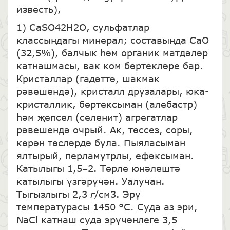
известь),
1) CaSO42H2O, сульфатлар
классындагы минерал; составында CaO
(32,5%), балчык һәм органик матдәләр
катнашмасы, вак ком бөртекләре бар.
Кристаллар (гадәттә, шакмак
рәвешендә), кристалл друзалары, юка-
кристаллик, бөртексыман (алебастр)
һәм җепсел (селенит) агрегатлар
рәвешендә очрый. Ак, төссез, соры,
көрән төсләрдә була. Пыяласыман
ялтырый, перламутрлы, ефәксыман.
Катылыгы 1,5–2. Төрле юнәлештә
катылыгы үзгәрүчән. Уалучан.
Тыгызлыгы 2,3
г
/см3. Эрү
температурасы 1450 °C. Суда аз эри,
NaCl катнаш суда эрүчәнлеге 3,5