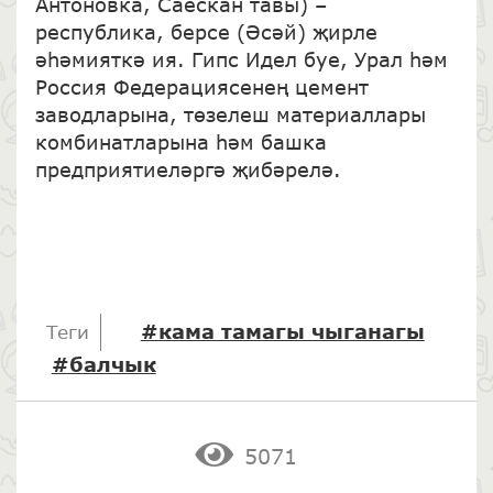
Антоновка, Саескан тавы) –
республика, берсе (Әсәй) җирле
әһәмияткә ия. Гипс Идел буе, Урал һәм
Россия Федерациясенең цемент
заводларына, төзелеш материаллары
комбинатларына һәм башка
предприятиеләргә җибәрелә.
#кама тамагы чыганагы
Теги
#балчык
5071