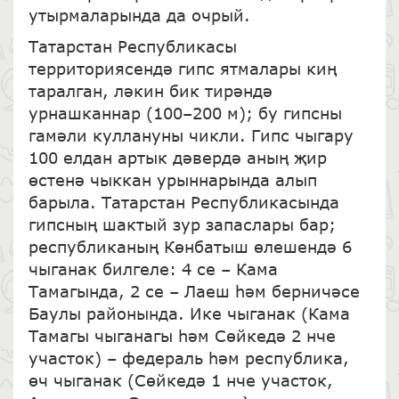
утырмаларында да очрый.
Татарстан Республикасы
территориясендә гипс ятмалары киң
таралган, ләкин бик тирәндә
урнашканнар (100–200 м); бу гипсны
гамәли куллануны чикли. Гипс чыгару
100 елдан артык дәвердә аның җир
өстенә чыккан урыннарында алып
барыла. Татарстан Республикасында
гипсның шактый зур запаслары бар;
республиканың Көнбатыш өлешендә 6
чыганак билгеле: 4 се – Кама
Тамагында, 2 се – Лаеш һәм берничәсе
Баулы районында. Ике чыганак (
Кама
Тамагы чыганагы
һәм Сөйкедә 2 нче
участок) – федераль һәм республика,
өч чыганак (Сөйкедә 1 нче участок,