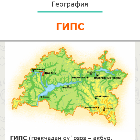
География
ГИПС
ГИПС
(грекчадан gy`psos – акбур,