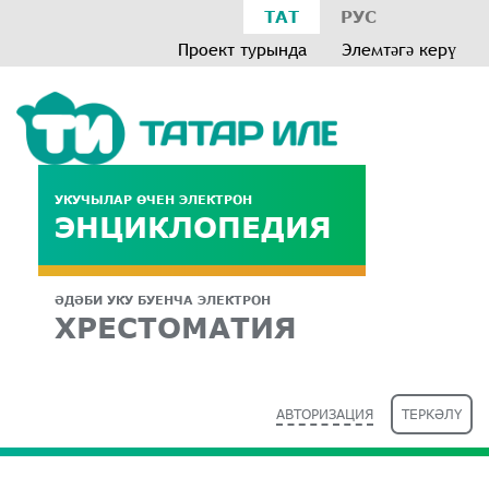
ТАТ
РУС
Проект турында
Элемтәгә керү
УКУЧЫЛАР ӨЧЕН ЭЛЕКТРОН
ЭНЦИКЛОПЕДИЯ
ӘДӘБИ УКУ БУЕНЧА ЭЛЕКТРОН
ХРЕСТОМАТИЯ
АВТОРИЗАЦИЯ
ТЕРКӘЛҮ