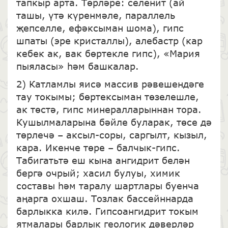
тапкыр арта. Төрләре: селенит (ай
ташы, үтә күренмәле, параллель
җепселле, ефәксыман шома), гипс
шпаты (эре кристаллы), алебастр (кар
кебек ак, вак бөртекле гипс), «Мария
пыяласы» һәм башкалар.
2) Катламлы яисә массив рәвешендәге
тау токымы; бөртексыман төзелешле,
ак төстә, гипс минералларыннан тора.
Кушылмаларына бәйле буларак, төсе дә
төрлечә – аксыл-соры, саргылт, кызыл,
кара. Икенче төре – балчык-гипс.
Табигатьтә еш кына ангидрит белән
бергә очрый; хасил булуы, химик
составы һәм таралу шартлары буенча
аңарга охшаш. Тозлак бассейннарда
барлыкка килә. Гипсоангидрит токым
ятмалары барлык геологик дәверләр