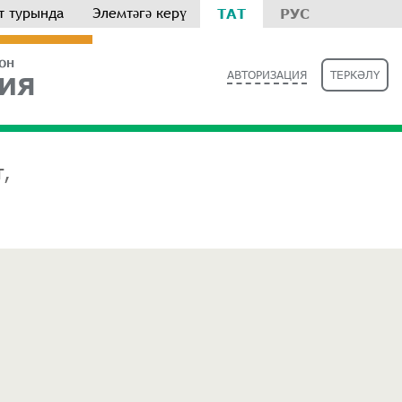
т турында
Элемтәгә керү
ТАТ
РУС
РОН
АВТОРИЗАЦИЯ
ТЕРКӘЛҮ
ИЯ
,