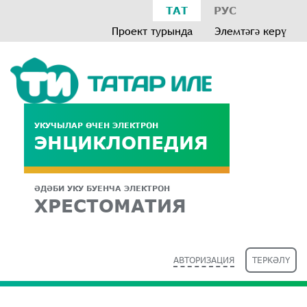
ТАТ
РУС
Проект турында
Элемтәгә керү
УКУЧЫЛАР ӨЧЕН ЭЛЕКТРОН
ЭНЦИКЛОПЕДИЯ
ӘДӘБИ УКУ БУЕНЧА ЭЛЕКТРОН
ХРЕСТОМАТИЯ
АВТОРИЗАЦИЯ
ТЕРКӘЛҮ