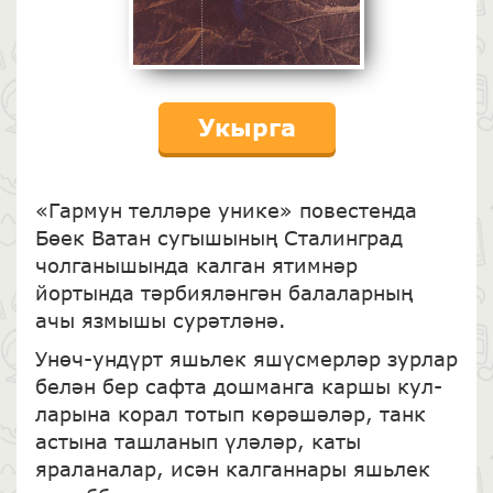
Укырга
«Гармун телләре унике» повестенда
Бөек Ватан сугышының Сталинград
чолганышында калган ятимнәр
йортында тәрбия­ләнгән балаларның
ачы язмышы сурәтләнә.
Унөч-ундүрт яшь­лек яшүсмерләр зурлар
белән бер сафта дошманга каршы кул­
ларына корал тотып көрәшәләр, танк
астына ташланып үләләр, каты
яраланалар, исән калганнары яшьлек