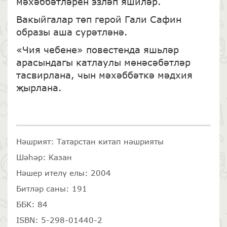
мәхәббәтләрен эзләп яшиләр.
Вакыйгалар төп герой Гали Сафин
образы аша сурәтләнә.
«Чия чебене» повестенда яшьләр
арасындагы катлаулы мө­нәсәбәтләр
тасвирлана, чын мәхәббәткә мәдхия
җырлана.
Нәшрият: Татарстан китап нәшрияты
Шәһәр: Казан
Нәшер ителү елы: 2004
Битләр саны: 191
ББК: 84
ISBN: 5-298-01440-2