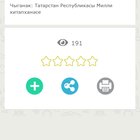
Чыганак: Татарстан Республикасы Милли
китапханәсе
191