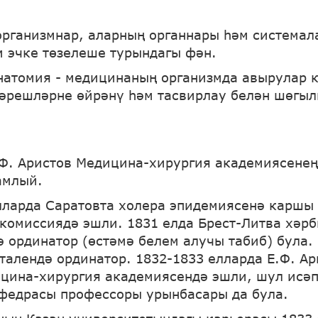
организмнар, аларның органнары һәм система
 эчке төзелеше турындагы фән.
натомия - медицинаның организмда авырулар 
гәрешләрне өйрәнү һәм тасвирлау белән шөгыл
.Ф. Аристов Медицина-хирургия академиясене
амлый.
лларда Саратовта холера эпидемиясенә каршы
 комиссиядә эшли. 1831 елда Брест-Литва хәрб
ә ординатор (өстәмә белем алучы табиб) була. 
талендә ординатор. 1832-1833 елларда Е.Ф. Ар
цина-хирургия академиясендә эшли, шул исә
федрасы профессоры урынбасары да була.