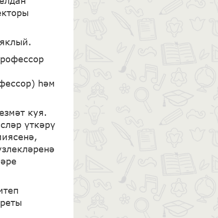
 елдан
екторы
 яклый.
профессор
фессор) һәм
езмәт куя.
есләр үткәрү
миясенә,
үзлекләренә
ләре
итеп
треты