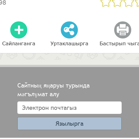
98
Сайланганга
Уртаклашырга
Бастырып чыг
Сайтның яңаруы турында
мәгълүмат алу
Язылырга