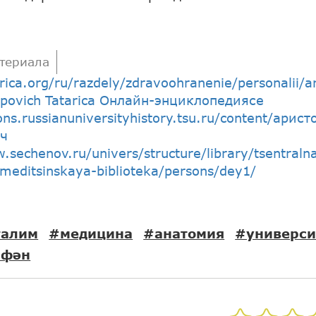
териала
arica.org/ru/razdely/zdravoohranenie/personalii/ar
ippovich Tatarica Онлайн-энциклопедиясе
ons.russianuniversityhistory.tsu.ru/content/арис
ч
.sechenov.ru/univers/structure/library/tsentraln
meditsinskaya-biblioteka/persons/dey1/
галим
#медицина
#анатомия
#универси
фән