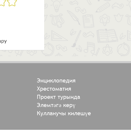
ару
Энциклопедия
Хрестоматия
Проект турында
Элемтәгә керү
Кулланучы килешүе