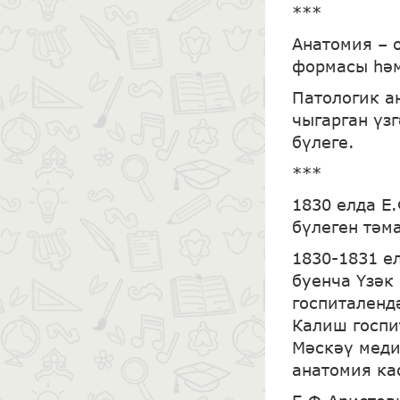
***
Анатомия – 
формасы һәм
Патологик а
чыгарган үз
бүлеге.
***
1830 елда Е
бүлеген тәм
1830-1831 е
буенча Үзәк
госпиталенд
Калиш госпи
Мәскәү меди
анатомия ка