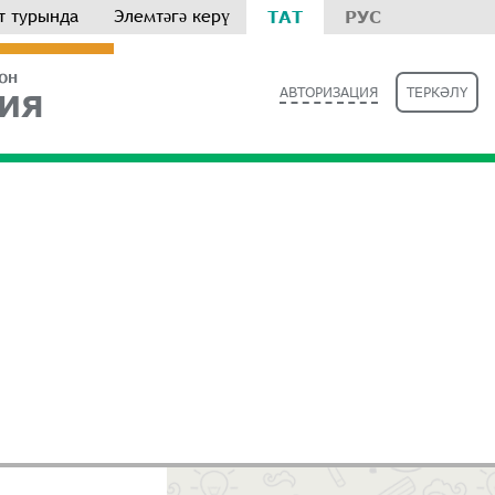
т турында
Элемтәгә керү
ТАТ
РУС
РОН
АВТОРИЗАЦИЯ
ТЕРКӘЛҮ
ИЯ