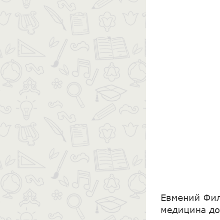
Евмений Фил
медицина до