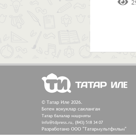
2
© Татар Иле 2026.
Бөтен хокуклар сакланган
Татар балалар нәшрияты
info@tdpress.ru, (843) 518 34 07
Разработано ООО "Татармультфильм"