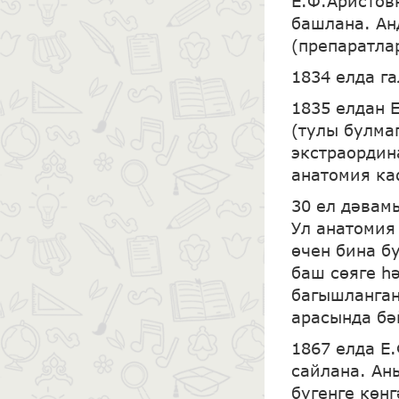
Е.Ф.Аристов
башлана. Ан
(препаратла
1834 елда г
1835 елдан 
(тулы булма
экстраордин
анатомия ка
30 ел дәвам
Ул анатомия
өчен бина б
баш сөяге һ
багышланган
арасында бә
1867 елда Е
сайлана. Ан
бүгенге көн