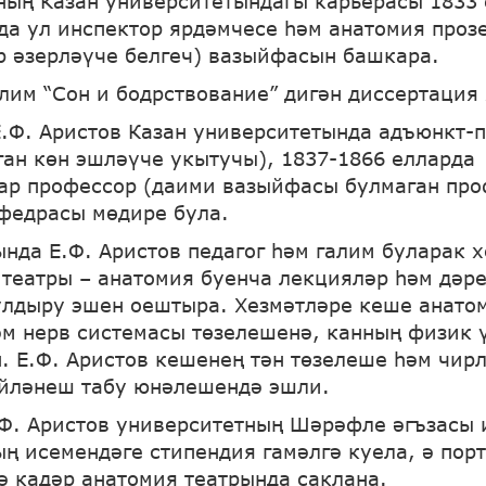
ның Казан университетындагы карьерасы 1833
да ул инспектор ярдәмчесе һәм анатомия проз
р әзерләүче белгеч) вазыйфасын башкара.
алим “Сон и бодрствование” дигән диссертация
Е.Ф. Аристов Казан университетында адъюнкт-
ган көн эшләүче укытучы), 1837-1866 елларда
ар профессор (даими вазыйфасы булмаган про
федрасы мөдире була.
ында Е.Ф. Аристов педагог һәм галим буларак х
 театры – анатомия буенча лекцияләр һәм дәр
улдыру эшен оештыра. Хезмәтләре кеше анато
әм нерв системасы төзелешенә, канның физик 
. Е.Ф. Аристов кешенең тән төзелеше һәм чир
йләнеш табу юнәлешендә эшли.
.Ф. Аристов университетның Шәрәфле әгъзасы 
ың исемендәге стипендия гамәлгә куела, ә пор
гә кадәр анатомия театрында саклана.