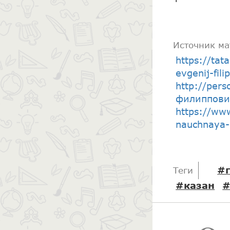
Источник ма
https://tat
evgenij-fil
http://pers
филиппови
https://www
nauchnaya-
#
Теги
#казан
#