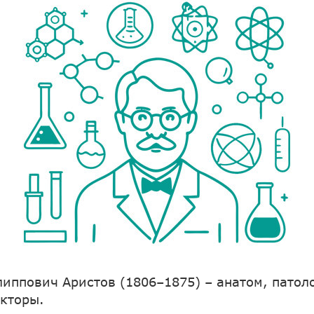
иппович Аристов (1806–1875) – анатом, патол
кторы.