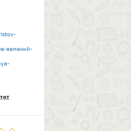
istov-
тов-евмений-
aya-
тет