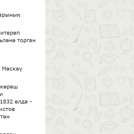
ларының
китереп
ьләнә торган
ң Мәскәү
 көрәш
и
1832 елда -
истов
птән