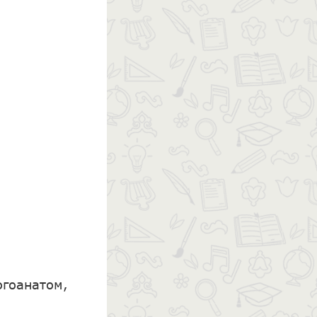
огоанатом,