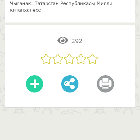
Чыганак: Татарстан Республикасы Милли
китапханәсе
292