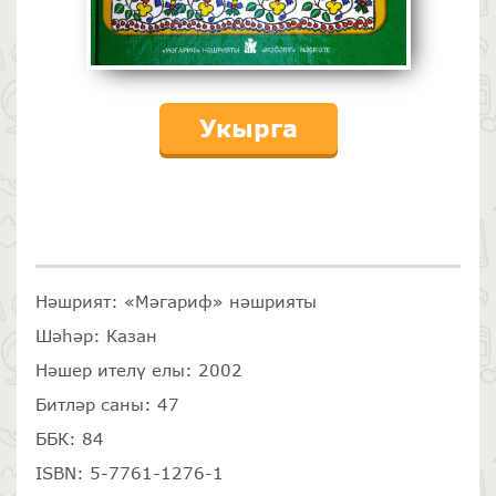
Укырга
Нәшрият: «Мәгариф» нәшрияты
Шәһәр: Казан
Нәшер ителү елы: 2002
Битләр саны: 47
ББК: 84
ISBN: 5-7761-1276-1