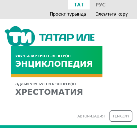
ТАТ
РУС
Проект турында
Элемтәгә керү
УКУЧЫЛАР ӨЧЕН ЭЛЕКТРОН
ЭНЦИКЛОПЕДИЯ
ӘДӘБИ УКУ БУЕНЧА ЭЛЕКТРОН
ХРЕСТОМАТИЯ
АВТОРИЗАЦИЯ
ТЕРКӘЛҮ