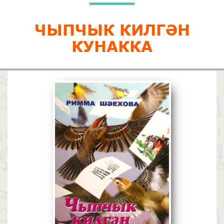
ЧЫПЧЫК КИЛГӘН
КУНАККА