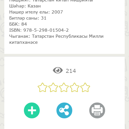
Шәһәр: Казан
Нәшер ителү елы: 2007
Битләр саны: 31
ББК: 84
ISBN: 978-5-298-01504-2
Чыганак: Татарстан Республикасы Милли
китапханәсе
214