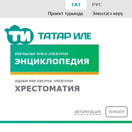
ТАТ
РУС
Проект турында
Элемтәгә керү
УКУЧЫЛАР ӨЧЕН ЭЛЕКТРОН
ЭНЦИКЛОПЕДИЯ
ӘДӘБИ УКУ БУЕНЧА ЭЛЕКТРОН
ХРЕСТОМАТИЯ
АВТОРИЗАЦИЯ
ТЕРКӘЛҮ