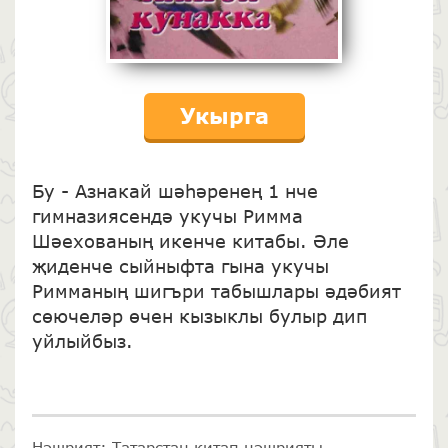
Укырга
Бу - Азнакай шәһәренең 1 нче
гимназиясендә укучы Римма
Шәехованың икенче китабы. Әле
җиденче сыйныфта гына укучы
Римманың шигъри табышлары әдәбият
сөючеләр өчен кызыклы булыр дип
уйлыйбыз.
Нәшрият: Татарстан китап нәшрияты