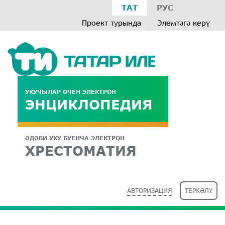
ТАТ
РУС
Проект турында
Элемтәгә керү
УКУЧЫЛАР ӨЧЕН ЭЛЕКТРОН
ЭНЦИКЛОПЕДИЯ
ӘДӘБИ УКУ БУЕНЧА ЭЛЕКТРОН
ХРЕСТОМАТИЯ
АВТОРИЗАЦИЯ
ТЕРКӘЛҮ