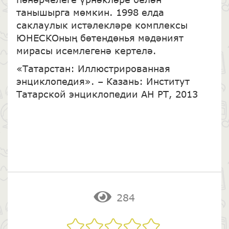
танышырга мөмкин. 1998 елда
саклаулык истәлекләре комплексы
ЮНЕСКОның бөтендөнья мәдәният
мирасы исемлегенә кертелә.
«Татарстан: Иллюстрированная
энциклопедия». – Казань: Институт
Татарской энциклопедии АН РТ, 2013
284