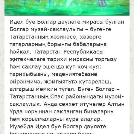
Идел буе Болгар дәүләте мирасы булган
Болгар музей-саклаулыгы – бүгенге
Татарстанның хәзинәсе, хәзерге
татарларның борынгы бабаларына
һәйкәл. Татарстан Республикасы
җитәкчелеге тарихи мирасны торгызу
һәм саклау эшендә күп көч куя:
тарихыбызны, мәдәниятебезне
өйрәнмичә, җәмгыятьтә күтәрелеш,
алгарыш мөмкин түгел. Бүген Болгар –
Татарстанның Спас районындагы музей-
саклаулык. Анда сәяхәт итүчеләр Алтын
Урда чорыннан сакланган биналарны
һәм корылмаларны күрә алалар.
Музейда Идел буе Болгар дәүләте
һөнәрчелеге үрнәкләре белән