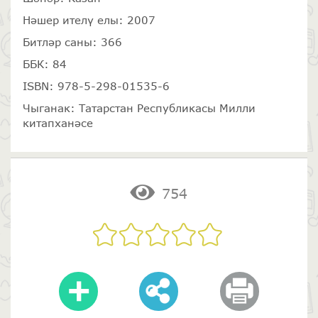
Нәшер ителү елы: 2007
Битләр саны: 366
ББК: 84
ISBN: 978-5-298-01535-6
Чыганак: Татарстан Республикасы Милли
китапханәсе
754