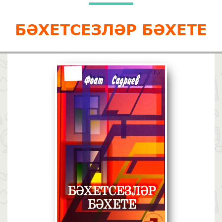
БӘХЕТСЕЗЛӘР БӘХЕТЕ