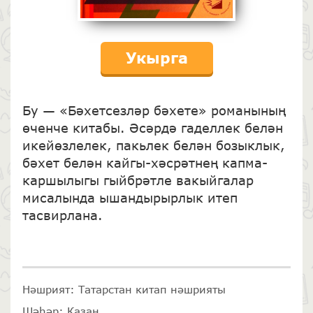
Укырга
Бу — «Бәхетсезләр бәхете» романының
өченче китабы. Әсәрдә гаделлек белән
икейөзлелек, пакьлек белән бозыклык,
бәхет белән кайгы-хәсрәтнең капма-
каршылыгы гыйбрәтле вакыйгалар
миса­лында ышандырырлык итеп
тасвирлана.
Нәшрият: Татарстан китап нәшрияты
Шәһәр: Казан