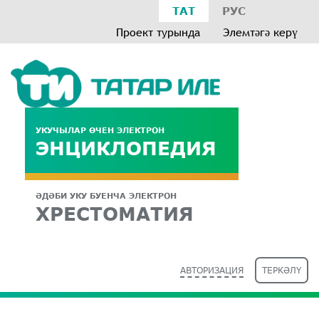
ТАТ
РУС
Проект турында
Элемтәгә керү
УКУЧЫЛАР ӨЧЕН ЭЛЕКТРОН
ЭНЦИКЛОПЕДИЯ
ӘДӘБИ УКУ БУЕНЧА ЭЛЕКТРОН
ХРЕСТОМАТИЯ
АВТОРИЗАЦИЯ
ТЕРКӘЛҮ