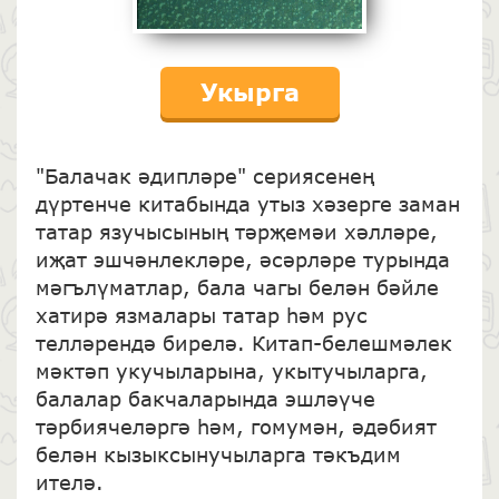
Укырга
"Балачак әдипләре" сериясенең
дүртенче китабында утыз хәзерге заман
татар язучысының тәрҗемәи хәлләре,
иҗат эшчәнлекләре, әсәрләре турында
мәгълүматлар, бала чагы белән бәйле
хатирә язмалары татар һәм рус
телләрендә бирелә. Китап-белешмәлек
мәктәп укучыларына, укытучыларга,
балалар бакчаларында эшләүче
тәрбиячеләргә һәм, гомумән, әдәбият
белән кызыксынучыларга тәкъдим
ителә.