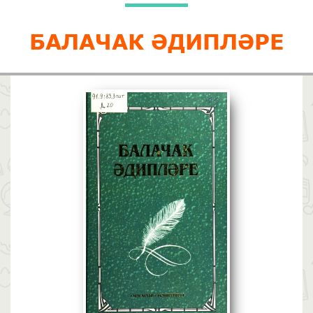
БАЛАЧАК ӘДИПЛӘРЕ