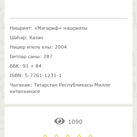
Нәшрият: «Мәгариф» нәшрияты
Шәһәр: Казан
Нәшер ителү елы: 2004
Битләр саны: 287
ББК: 91 + 84
ISBN: 5-7761-1231-1
Чыганак: Татарстан Республикасы Милли
китапханәсе
1090