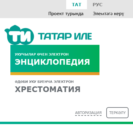
ТАТ
РУС
Проект турында
Элемтәгә керү
УКУЧЫЛАР ӨЧЕН ЭЛЕКТРОН
ЭНЦИКЛОПЕДИЯ
ӘДӘБИ УКУ БУЕНЧА ЭЛЕКТРОН
ХРЕСТОМАТИЯ
АВТОРИЗАЦИЯ
ТЕРКӘЛҮ