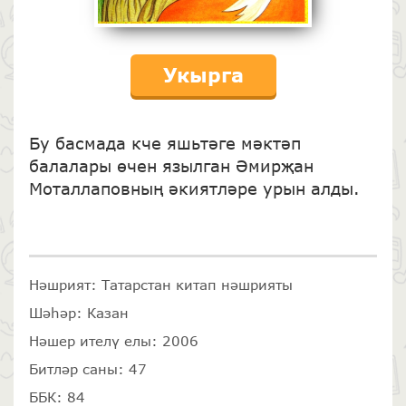
Укырга
Бу басмада кче яшьтәге мәктәп
балалары өчен язылган Әмирҗан
Моталлаповның әкиятләре урын алды.
Нәшрият: Татарстан китап нәшрияты
Шәһәр: Казан
Нәшер ителү елы: 2006
Битләр саны: 47
ББК: 84