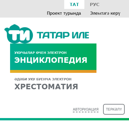
ТАТ
РУС
Проект турында
Элемтәгә керү
УКУЧЫЛАР ӨЧЕН ЭЛЕКТРОН
ЭНЦИКЛОПЕДИЯ
ӘДӘБИ УКУ БУЕНЧА ЭЛЕКТРОН
ХРЕСТОМАТИЯ
АВТОРИЗАЦИЯ
ТЕРКӘЛҮ