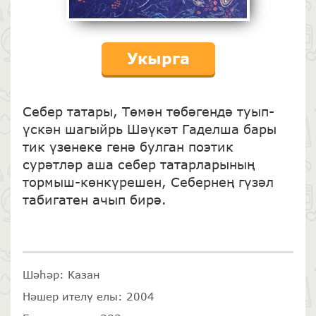
Укырга
Себер татары, Төмән төбәгендә туып-
үскән шагыйрь Шәүкәт Га­делша бары
тик үзенеке генә булган поэтик
сурәтләр аша себер татар­ларының
тормыш-көнкүрешен, Себернең гүзәл
табигатен ачып бирә.
Шәһәр: Казан
Нәшер ителү елы: 2004