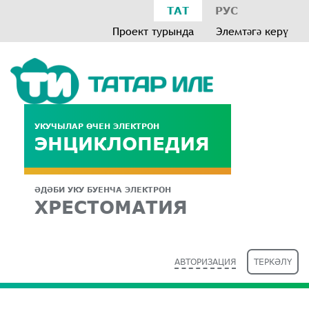
ТАТ
РУС
Проект турында
Элемтәгә керү
УКУЧЫЛАР ӨЧЕН ЭЛЕКТРОН
ЭНЦИКЛОПЕДИЯ
ӘДӘБИ УКУ БУЕНЧА ЭЛЕКТРОН
ХРЕСТОМАТИЯ
АВТОРИЗАЦИЯ
ТЕРКӘЛҮ