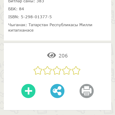
Битләр саны: 383
ББК: 84
ISBN: 5-298-01377-5
Чыганак: Татарстан Республикасы Милли
китапханәсе
206