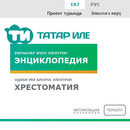
ТАТ
РУС
Проект турында
Элемтәгә керү
УКУЧЫЛАР ӨЧЕН ЭЛЕКТРОН
ЭНЦИКЛОПЕДИЯ
ӘДӘБИ УКУ БУЕНЧА ЭЛЕКТРОН
ХРЕСТОМАТИЯ
АВТОРИЗАЦИЯ
ТЕРКӘЛҮ