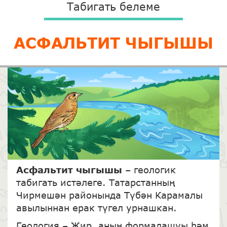
Табигать белеме
АСФАЛЬТИТ ЧЫГЫШЫ
Асфальтит чыгышы
– геологик
табигать истәлеге. Татарстанның
Чирмешән районында Түбән Карамалы
авылыннан ерак түгел урнашкан.
Геология – Җир, аның формалашуы һәм