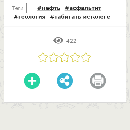
#нефть
#асфальтит
Теги
#геология
#табигать истәлеге
422