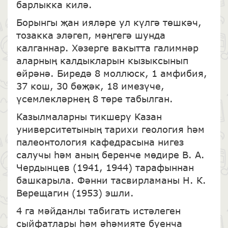
барлыкка килә.
Борынгы җан ияләре ул күлгә төшкәч,
тозакка эләгеп, мәңгегә шунда
калганнар. Хәзерге вакытта галимнәр
аларның калдыкларын кызыксынып
өйрәнә. Биредә 8 моллюск, 1 амфибия,
37 кош, 30 бөҗәк, 18 имезүче,
үсемлекләрнең 8 төре табылган.
Казылмаларны тикшерү Казан
университетының тарихи геология һәм
палеонтология кафедрасына нигез
салучы һәм аның беренче мөдире В. А.
Чердынцев (1941, 1944) тарафыннан
башкарыла. Фәнни тасвирламаны Н. К.
Верещагин (1953) эшли.
4 га мәйданлы табигать истәлеген
сыйфатлары һәм әһәмияте буенча