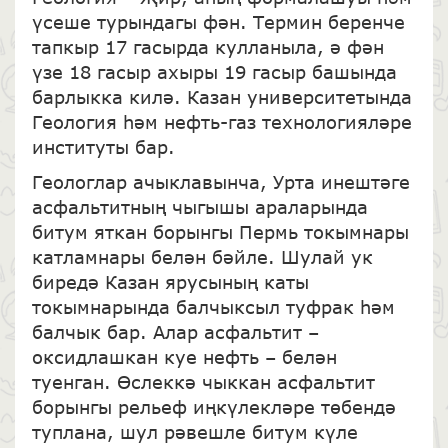
үсеше турындагы фән. Термин беренче
тапкыр 17 гасырда кулланыла, ә фән
үзе 18 гасыр ахыры 19 гасыр башында
барлыкка килә. Казан университетында
Геология һәм нефть-газ технологияләре
институты бар.
Геологлар ачыклавынча, Урта инештәге
асфальтитның чыгышы араларында
битум яткан борынгы Пермь токымнары
катламнары белән бәйле. Шулай ук
биредә Казан ярусының каты
токымнарында балчыксыл туфрак һәм
балчык бар. Алар асфальтит –
оксидлашкан куе нефть – белән
туенган. Өслеккә чыккан асфальтит
борынгы рельеф иңкүлекләре төбендә
туплана, шул рәвешле битум күле