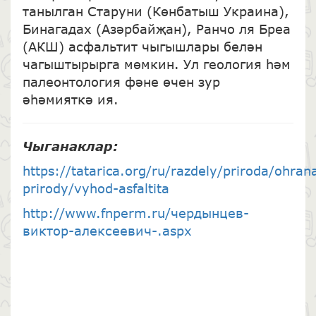
танылган Старуни (Көнбатыш Украина),
Бинагадах (Азәрбайҗан), Ранчо ля Бреа
(АКШ) асфальтит чыгышлары белән
чагыштырырга мөмкин. Ул геология һәм
палеонтология фәне өчен зур
әһәмияткә ия.
Чыганаклар
:
https://tatarica.org/ru/razdely/priroda/ohran
prirody/vyhod-asfaltita
http://www.fnperm.ru/чердынцев-
виктор-алексеевич-.aspx