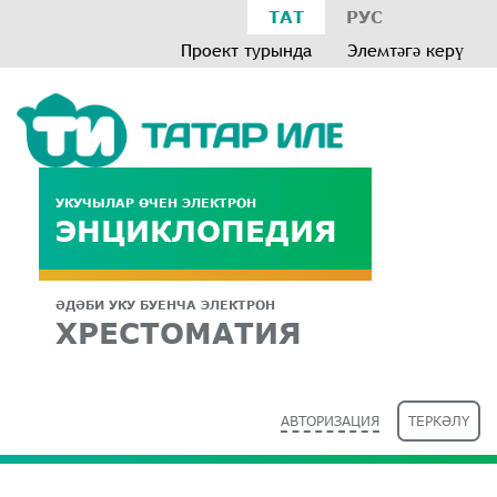
ТАТ
РУС
Проект турында
Элемтәгә керү
УКУЧЫЛАР ӨЧЕН ЭЛЕКТРОН
ЭНЦИКЛОПЕДИЯ
ӘДӘБИ УКУ БУЕНЧА ЭЛЕКТРОН
ХРЕСТОМАТИЯ
АВТОРИЗАЦИЯ
ТЕРКӘЛҮ