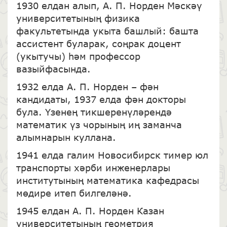
1930 елдан алып, А. П. Норден Мәскәү
университетының физика
факультетында укыта башлый: башта
ассистент буларак, соңрак доцент
(укытучы) һәм профессор
вазыйфасында.
1932 елда А. П. Норден – фән
кандидаты, 1937 елда фән докторы
була. Үзенең тикшеренүләрендә
математик үз чорының иң заманча
алымнарын куллана.
1941 елда галим Новосибирск тимер юл
транспорты хәрби инженерлары
институтының математика кафедрасы
мөдире итеп билгеләнә.
1945 елдан А. П. Норден Казан
университетының геометрия