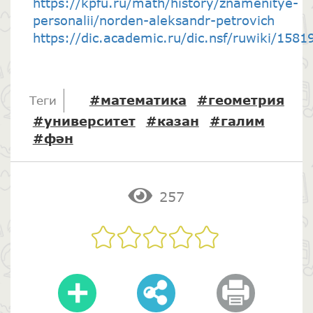
https://kpfu.ru/math/history/znamenitye-
personalii/norden-aleksandr-petrovich
https://dic.academic.ru/dic.nsf/ruwiki/1581
#математика
#геометрия
Теги
#университет
#казан
#галим
#фән
257