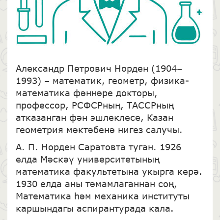
Александр Петрович Норден (1904–
1993) – математик, геометр, физика-
математика фәннәре докторы,
профессор, РСФСРның, ТАССРның
атказанган фән эшлеклесе, Казан
геометрия мәктәбенә нигез салучы.
А. П. Норден Саратовта туган. 1926
елда Мәскәү университетының
математика факультетына укырга керә.
1930 елда аны тәмамлаганнан соң,
Математика һәм механика институты
каршындагы аспирантурада кала.