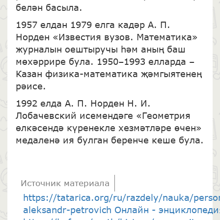
белән басыла.
1957 елдан 1979 елга кадәр А. П.
Норден «Известия вузов. Математика»
журналын оештыручы һәм аның баш
мөхәррире була. 1950–1993 елларда –
Казан физика-математика җәмгыятенең
рәисе.
1992 елда А. П. Норден Н. И.
Лобачевский исемендәге «Геометрия
өлкәсендә күренекле хезмәтләре өчен»
медаленә ия булган беренче кеше була.
Источник материала
https://tatarica.org/ru/razdely/nauka/perso
aleksandr-petrovich Онлайн - энциклопедия