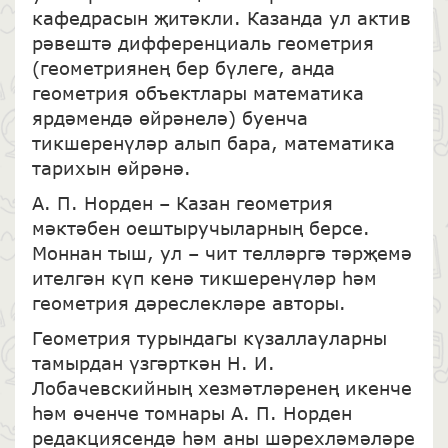
кафедрасын җитәкли. Казанда ул актив
рәвештә дифференциаль геометрия
(геометриянең бер бүлеге, анда
геометрия объектлары математика
ярдәмендә өйрәнелә) буенча
тикшеренүләр алып бара, математика
тарихын өйрәнә.
А. П. Норден – Казан геометрия
мәктәбен оештыручыларның берсе.
Моннан тыш, ул – чит телләргә тәрҗемә
ителгән күп кенә тикшеренүләр һәм
геометрия дәреслекләре авторы.
Геометрия турындагы күзаллауларны
тамырдан үзгәрткән Н. И.
Лобачевскийның хезмәтләренең икенче
һәм өченче томнары А. П. Норден
редакциясендә һәм аны шәрехләмәләре