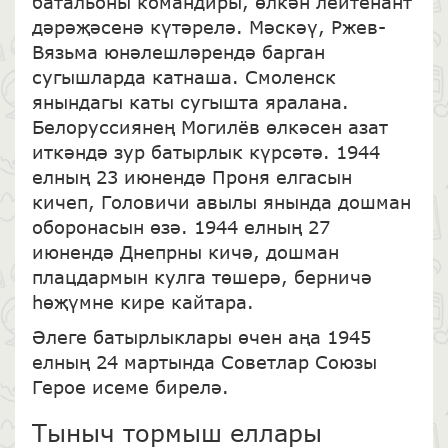
батальоны командиры, өлкән лейтенант
дәрәҗәсенә күтәрелә. Мәскәү, Ржев-
Вязьма юнәлешләрендә барган
сугышларда катнаша. Смоленск
янындагы каты сугышта яралана.
Белоруссиянең Могилёв өлкәсен азат
иткәндә зур батырлык күрсәтә. 1944
елның 23 июнендә Проня елгасын
кичеп, Головичи авылы янында дошман
оборонасын өзә. 1944 елның 27
июнендә Днепрны кичә, дошман
плацдармын кулга төшерә, берничә
һөҗүмне кире кайтара.
Әлеге батырлыклары өчен аңа 1945
елның 24 мартында Советлар Союзы
Герое исеме бирелә.
Тыныч тормыш еллары