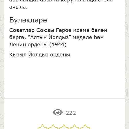
ачыла.
Бүләкләре
Советлар Союзы Герое исеме белән
бергә, “Алтын Йолдыз” медале һәм
Ленин ордены (1944)
Кызыл Йолдыз ордены.
222