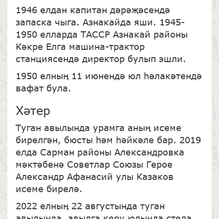
1946 елдан капитан дәрәҗәсендә
запаска чыга. Азнакайда яши. 1945-
1950 елларда ТАССР Азнакай районы
Кәкре Елга машина-трактор
станциясендә директор булып эшли.
1950 елның 11 июнендә юл һәлакәтендә
вафат була.
Хәтер
Туган авылында урамга аның исеме
бирелгән, бюсты һәм һәйкәле бар. 2019
елда Сарман районы Александровка
мәктәбенә Советлар Союзы Герое
Александр Афанасий улы Казаков
исеме бирелә.
2022 елның 22 августында туган
авылында, авылга керү юлында стела