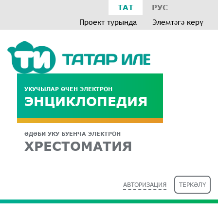
ТАТ
РУС
Проект турында
Элемтәгә керү
УКУЧЫЛАР ӨЧЕН ЭЛЕКТРОН
ЭНЦИКЛОПЕДИЯ
ӘДӘБИ УКУ БУЕНЧА ЭЛЕКТРОН
ХРЕСТОМАТИЯ
АВТОРИЗАЦИЯ
ТЕРКӘЛҮ