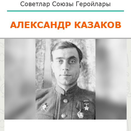
Советлар Союзы Геройлары
АЛЕКСАНДР КАЗАКОВ