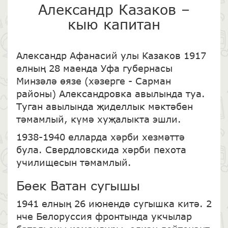
Александр Казаков –
кыю капитан
Александр Афанасий улы Казаков 1917
елның 28 маенда Уфа губернасы
Минзәлә өязе (хәзерге - Сарман
районы) Александровка авылында туа.
Туган авылында җиделлык мәктәбен
тәмамлый, күмә хуҗалыкта эшли.
1938-1940 елларда хәрби хезмәттә
була. Свердловскида хәрби пехота
училищесын тәмамлый.
Бөек Ватан сугышы
1941 елның 26 июнендә сугышка китә. 2
нче Белоруссия фронтында укчылар