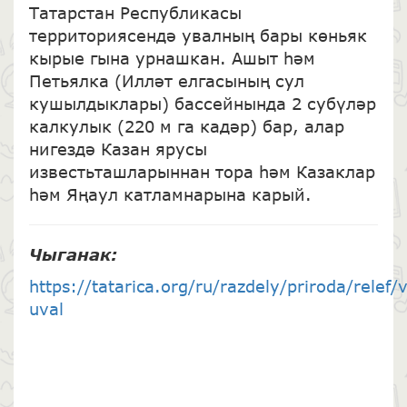
Татарстан Республикасы
территориясендә увалның бары көньяк
кырые гына урнашкан. Ашыт һәм
Петьялка (Илләт елгасының сул
кушылдыклары) бассейнында 2 субүләр
калкулык (220 м га кадәр) бар, алар
нигездә Казан ярусы
известьташларыннан тора һәм Казаклар
һәм Яңаул катламнарына карый.
Чыганак
:
https://tatarica.org/ru/razdely/priroda/relef/v
uval