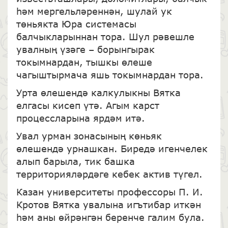
һәм мергельләреннән, шулай ук
төньякта Юра системасы
балчыкларыннан тора. Шул рәвешле
увалның үзәге – борынгырак
токымнардан, тышкы өлеше
чагыштырмача яшь токымнардан тора.
Урта өлешендә калкулыкны Вятка
елгасы кисеп үтә. Агым карст
процессларына ярдәм итә.
Увал урман зонасының көньяк
өлешендә урнашкан. Биредә игенчелек
алып барыла, тик башка
территорияләрдәге кебек актив түгел.
Казан университеты профессоры П. И.
Кротов Вятка увалына игътибар иткән
һәм аны өйрәнгән беренче галим була.