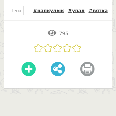
#калкулык
#увал
#вятка
Теги
795