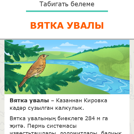
Табигать белеме
ВЯТКА УВАЛЫ
Вятка увалы
– Казаннан Кировка
кадәр сузылган калкулык.
Вятка увалының биеклеге 284 м га
җитә. Пермь системасы
известьташлары, доломитлары, балчык