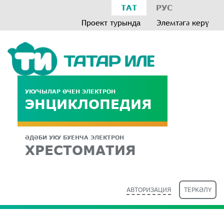
ТАТ
РУС
Проект турында
Элемтәгә керү
УКУЧЫЛАР ӨЧЕН ЭЛЕКТРОН
ЭНЦИКЛОПЕДИЯ
ӘДӘБИ УКУ БУЕНЧА ЭЛЕКТРОН
ХРЕСТОМАТИЯ
АВТОРИЗАЦИЯ
ТЕРКӘЛҮ