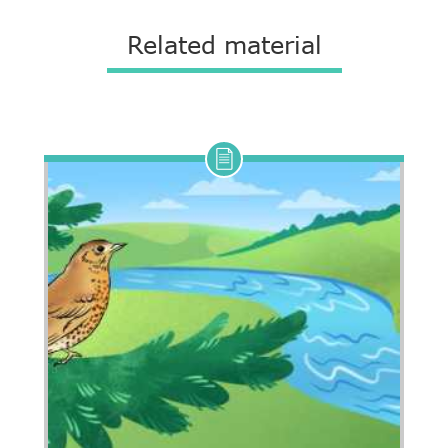
Related material