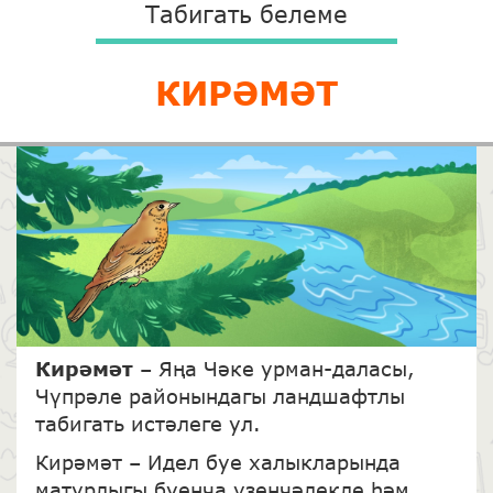
Табигать белеме
КИРӘМӘТ
Кир
әмәт
– Яңа Чәке урман-даласы,
Чүпрәле районындагы ландшафтлы
табигать истәлеге ул.
Кирәмәт – Идел буе халыкларында
матурлыгы буенча үзенчәлекле һәм