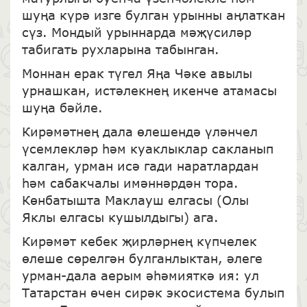
шуңа күрә изге булган урынны аңлаткан
сүз. Мондый урыннарда мәҗүсиләр
табигать рухларына табынган.
Моннан ерак түгел Яңа Чәке авылы
урнашкан, истәлекнең икенче атамасы
шуңа бәйле.
Кирәмәтнең дала өлешендә үләнчел
үсемлекләр һәм куаклыклар сакланып
калган, урман исә гади наратлардан
һәм сабакчалы имәннәрдән тора.
Көнбатышта Маклауш елгасы (Олы
Яклы елгасы кушылдыгы) ага.
Кирәмәт кебек җирләрнең күпчелек
өлеше сөрелгән булганлыктан, әлеге
урман-дала аерым әһәмияткә ия: ул
Татарстан өчен сирәк экосистема булып