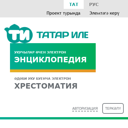
ТАТ
РУС
Проект турында
Элемтәгә керү
УКУЧЫЛАР ӨЧЕН ЭЛЕКТРОН
ЭНЦИКЛОПЕДИЯ
ӘДӘБИ УКУ БУЕНЧА ЭЛЕКТРОН
ХРЕСТОМАТИЯ
АВТОРИЗАЦИЯ
ТЕРКӘЛҮ