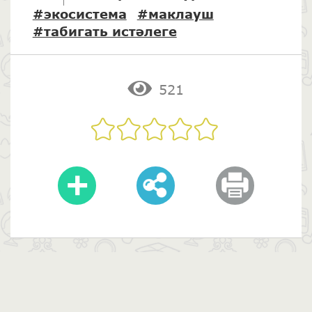
#экосистема
#маклауш
#табигать истәлеге
521