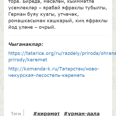
тора. Биредә, мәсәлән, кыйммәтле
үсемлекләр – ярабай яфраклы тубылгы,
Герман буяу куагы, утчәчәк,
ромашкасыман кашкарый, киң яфраклы
йод үләне – очрый.
Чыганаклар
:
https://tatarica.org/ru/razdely/priroda/ohran
prirody/keremet
http://komanda-k.ru/Татарстан/ново-
чекурская-лесостепь-кереметь
#кирәмәт
#урман-дала
Теги